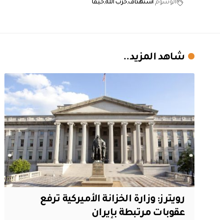
الوسوم
استهداف
حزب الله
حيفا
شاهد المزيد..
‏رويترز: وزارة الخزانة الأميركية ترفع
عقوبات مرتبطة بإيران