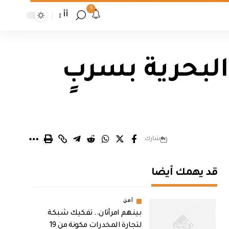
9
أأ
لبحرية بسربٍ
شارك
قد يهمك أيضا
أمن
بينهم امرأتان.. تفكيك شبكة
لتجارة المخدرات مكونة من 19