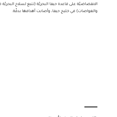
الانقضاضيّة على قاعدة حيفا البحريّة (تتبع لسلاح البحريّ
والغواصات) في خليج حيفا، وأصابت أهدافها بدقّة.