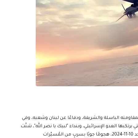
مته الباسلة ‌‏‌‏‌والشريفة، ودفاعًا عن لبنان ‏وشعبه، ‏وفي
 يرتكبها العدو الإسرائيلي، وبنداء "لبيك ‏يا نصر الله"، شنّت
المُقاومة الإسلاميّة عند الساعة 04:00 من عصر اليوم الأحد 10-11-2024، هجومًا جويًا بسربٍ من المُسيّرات