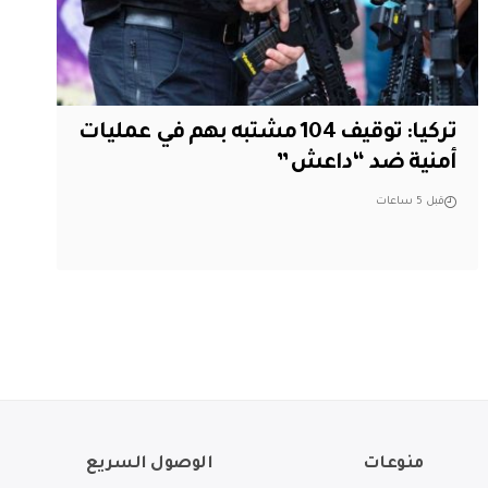
تركيا: توقيف 104 مشتبه بهم في عمليات
أمنية ضد “داعش”
قبل 5 ساعات
منوعات
الوصول السريع