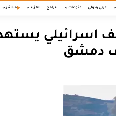
عربي ودولي
منوعات
البرامج
المزيد
مباشر
ف اسرائيلي يسته
يف دمشق