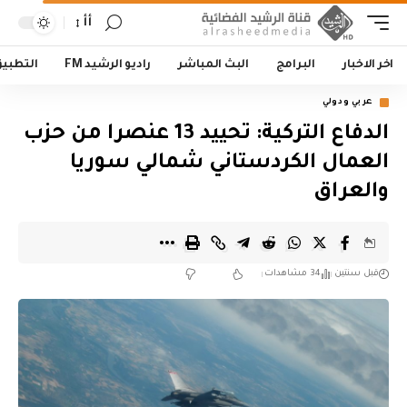
أأ
اخر الاخبار
البرامج
البث المباشر
راديو الرشيد FM
التطبي
عربي ودولي
الدفاع التركية: تحييد 13 عنصرا من حزب
العمال الكردستاني شمالي سوريا
والعراق
قبل سنتين
34 مشاهدات