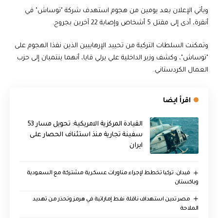
ويأتي الإعلان بعد يومين من هجوم استهدف شركة "توساش" في
أنقرة، أدى إلى مقتل 5 أشخاص وإصابة 22 آخرين بجروح.
وتمكنت السلطات التركية من تحييد الإرهابيين الذين نفذا الهجوم على
"توساش"، وكشف وزير الداخلية علي يرلي قايا، أنهما ينتميان إلى حزب
العمال الكردستاني.
اقرأ ايضا
القيادة المركزية الامريكية: تحويل مسار 53
سفينة تجارية منذ استئناف الحصار على
ايران
فيدان: تركيا تخطط لإجراء مناورات عسكرية مشتركة مع السعودية
وباكستان
مصر تدين استهداف ناقلة نفط إماراتية في هرمز وتحذر من تهديد
الملاحة