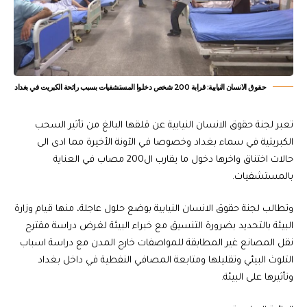
حقوق الانسان النيابية: قرابة 200 شخص دخلوا المستشفيات بسبب رائحة الكبريت في بغداد
تعبر لجنة حقوق الانسان النيابية عن قلقها البالغ من تأثير السحب
الكبريتية في سماء بغداد وخصوصا في الآونة الأخيرة مما ادى الى
حالات اختناق واخرها دخول ما يقارب ال200 مصاب في العناية
بالمستشفيات.
وتطالب لجنة حقوق الانسان النيابية بوضع حلول عاجلة، منها قيام وزارة
البيئة بالتحديد بضرورة التنسيق مع خبراء البيئة لغرض دراسة مقترح
نقل المصانع غير المطابقة للمواصفات خارج المدن مع دراسة اسباب
التلوث البيئي وتقليلها ومتابعة المصافي النفطية في داخل بغداد
وتأثيرها على البيئة.