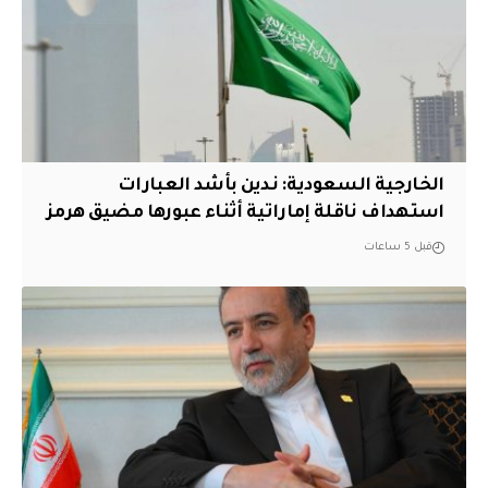
‏الخارجية السعودية: ندين بأشد العبارات
استهداف ناقلة إماراتية أثناء عبورها مضيق هرمز
قبل 5 ساعات