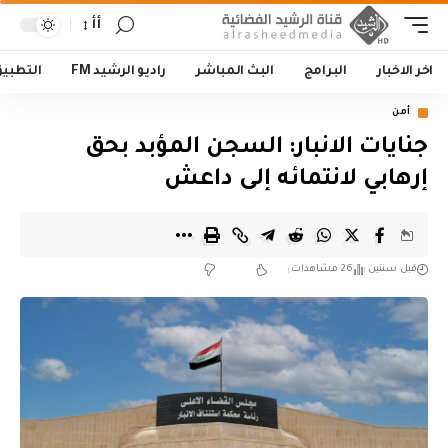
أأ
اخر الاخبار
البرامج
البث المباشر
راديو الرشيد FM
التطبي
أمن
جنايات الانبار: السجن المؤبد بحق
إرهابي لانتمائه إلى داعش
قبل سنتين
26 مشاهدات