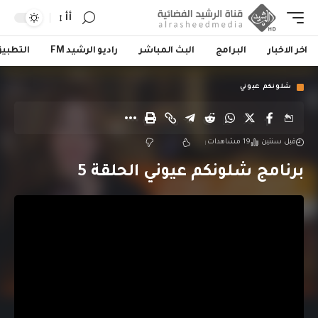
أأ
اخر الاخبار
البرامج
البث المباشر
راديو الرشيد FM
التطبي
شلونكم عيوني
قبل سنتين
19 مشاهدات
برنامج شلونكم عيوني الحلقة 5