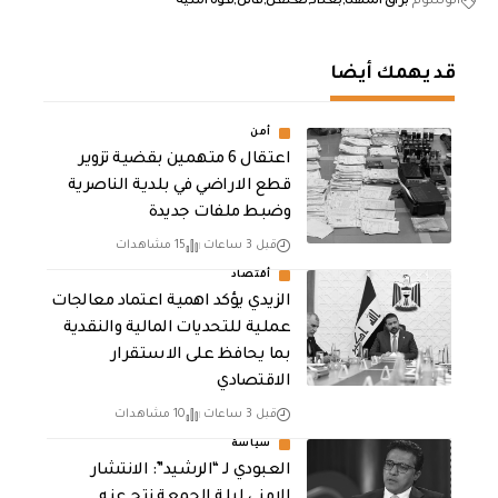
الوسوم
براق المهنا
بغداد
تعتقل
قاتل
قوة أمنية
قد يهمك أيضا
أمن
اعتقال 6 متهمين بقضية تزوير
قطع الاراضي في بلدية الناصرية
وضبط ملفات جديدة
قبل 3 ساعات
15 مشاهدات
أقتصاد
الزيدي يؤكد اهمية اعتماد معالجات
عملية للتحديات المالية والنقدية
بما يحافظ على الاستقرار
الاقتصادي
قبل 3 ساعات
10 مشاهدات
سياسة
العبودي لـ “الرشيد”: الانتشار
الامني ليلة الجمعة نتج عنه