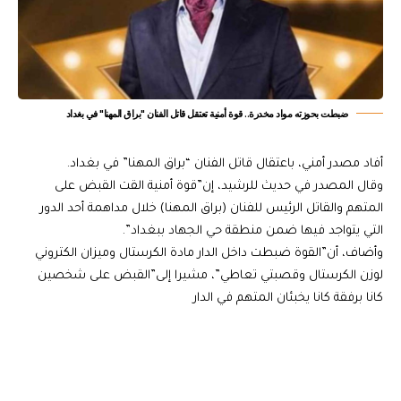
ضبطت بحوزته مواد مخدرة.. قوة أمنية تعتقل قاتل الفنان "براق المهنا" في بغداد
أفاد مصدر أمني، باعتقال قاتل الفنان “براق المهنا” في بغداد.
وقال المصدر في حديث للرشيد، إن”قوة أمنية القت القبض على
المتهم والقاتل الرئيس للفنان (براق المهنا) خلال مداهمة أحد الدور
التي يتواجد فيها ضمن منطقة حي الجهاد ببغداد”.
وأضاف، أن”القوة ضبطت داخل الدار مادة الكرستال وميزان الكتروني
لوزن الكرستال وقصبتي تعاطي”، مشيرا إلى”القبض على شخصين
كانا برفقة كانا يخبئان المتهم في الدار