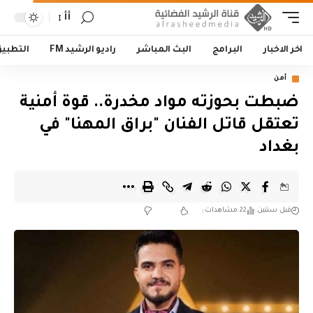
أأ
اخر الاخبار
البرامج
البث المباشر
راديو الرشيد FM
التطبي
أمن
ضبطت بحوزته مواد مخدرة.. قوة أمنية
تعتقل قاتل الفنان "براق المهنا" في
بغداد
قبل سنتين
22 مشاهدات