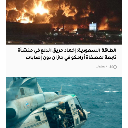
‏الطاقة السعودية: إخماد حريق اندلع في منشأة
تابعة لمصفاة أرامكو في جازان دون إصابات
قبل 4 ساعات