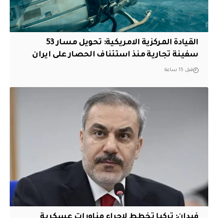
القيادة المركزية الامريكية: تحويل مسار 53
سفينة تجارية منذ استئناف الحصار على ايران
قبل 15 ساعة
فيدان: تركيا تخطط لإجراء مناورات عسكرية