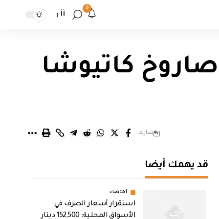
9
أأ
ر الله: حزب الله اطلق اكثر من 300 صاروخ كاتيوشا
شارك
قد يهمك أيضا
أقتصاد
استقرار أسعار الصرف في
الأسواق المحلية: 152,500 دينار