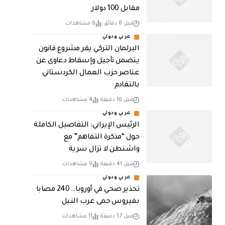
مقابل 100 دولار
قبل 8 دقائق
6 مشاهدات
عربي ودولي
البرلمان التركي يقر مشروع قانون
يتضمن تأجيل وإسقاط دعاوى عن
عناصر حزب العمال الكردستاني
بالتقادم
قبل 16 دقيقة
4 مشاهدات
عربي ودولي
الرئيس الإيراني: التفاصيل الكاملة
حول “مذكرة التفاهم” مع
واشنطن لا تزال سرية
قبل 41 دقيقة
9 مشاهدات
عربي ودولي
تحذير صحي في أوروبا.. 240 مصابا
بفيروس حمى غرب النيل
قبل 57 دقيقة
11 مشاهدات