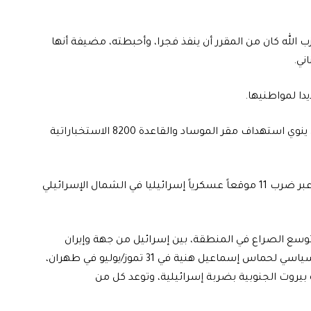
ب الله كان من المقرر أن ينفذ فجرا، وأحبطته، مضيفة أنها
ني.
دا لمواطنيها.
بينما كشفت بعض الترجيحات الإسرائيلية أن حزب الله كان ينوي استهداف مقر الموساد والقاعدة 8200 الاستخباراتية
في حين نفى الحزب إحباط هجومه، لافتاً إلى أنه نفذه بنجاح عبر ضرب 11 موقعاً عسكرياً إسرائيليا في الشمال الإسرائيلي
وسع الصراع في المنطقة، بين إسرائيل من جهة وإيران
وأذرعها من جهة أخرى خاصة بعد اغتيال رئيس المكتب السياسي لحماس إسماعيل هنية في 31 تموز/يوليو في طهران،
بيروت الجنوبية بضربة إسرائيلية، وتوعد كل من