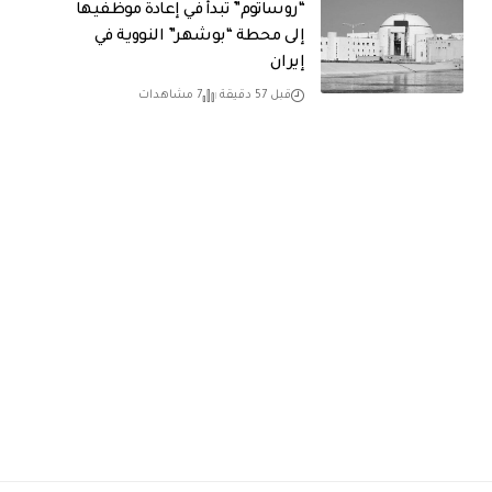
“روساتوم” تبدأ في إعادة موظفيها
إلى محطة “بوشهر” النووية في
إيران
قبل 57 دقيقة
7 مشاهدات