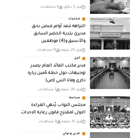
قبل 3 دقائق
4 مشاهدات
محليات
النزاهة تنفذ أوامر قبض بحق
مديري بلدية الخضر السابق
والأسبق و(4) موظفين
قبل 29 دقيقة
13 مشاهدات
أمن
مدير مكتب القائد العام يصدر
توجيهات حول خطة تأمين زيارة
ذكرى وفاة النبي (ص)
قبل 30 دقيقة
7 مشاهدات
سياسة
مجلس النواب يُنهي القراءة
الاولى لمقترح قانون رعاية الاحداث
قبل 31 دقيقة
9 مشاهدات
عربي ودولي