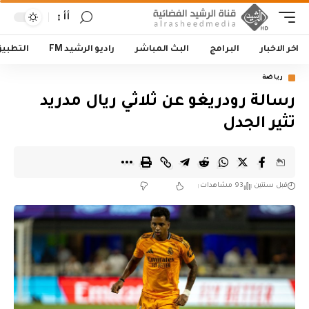
أأ
اخر الاخبار
البرامج
البث المباشر
راديو الرشيد FM
التطبي
رياضة
رسالة رودريغو عن ثلاثي ريال مدريد
تثير الجدل
قبل سنتين
93 مشاهدات