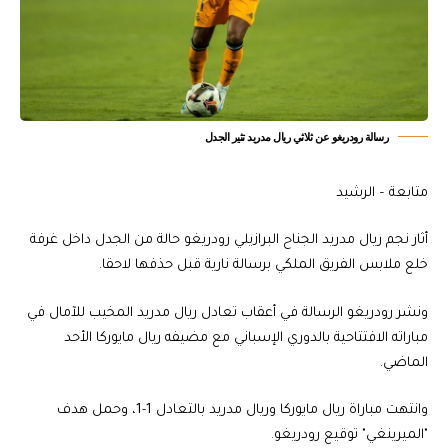
رسالة رودريغو عن ثلاثي ريال مدريد تثير الجدل
متابعة – الرشيد
أثار نجم ريال مدريد الجناح البرازيلي رودريغو حالة من الجدل داخل غرفة
خلع ملابس الفريق الملكي برسالة نارية قبل حذفها لاحقا.
ونشر رودريغو الرسالة في أعقاب تعادل ريال مدريد المخيب للآمال في
مباراته الافتتاحية بالدوري الإسباني مع مضيفه ريال مايوركا الأحد
الماضي.
وانتهت مباراة ريال مايوركا وريال مدريد بالتعادل 1-1، وحمل هدف
"الميرينغي" توقيع رودريغو.