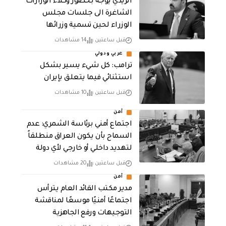
الزيدي يوجه بحضور وكلاء الوزارات
الشاغرة الى جلسات مجلس
الوزراء لحين تسمية وزرائها
قبل ساعتين
14 مشاهدات
عربي ودولي
ترامب: كل شيء يسير بشكل
استثنائي فيما يتعلق بإيران
قبل ساعتين
10 مشاهدات
أمن
اجتماع أمني برئاسة الشمري: عدم
السماح بأن يكون العراق منطلقاً
لتهديد داخلي أو خارجي لأي دولة
قبل ساعتين
20 مشاهدات
أمن
مدير مكتب القائد العام يترأس
اجتماعًا أمنيًا موسعًا لمناقشة
التوجيهات ورفع الجاهزية