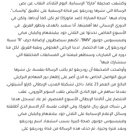
وكشفت صحيفة "ماركا" الإسبانية، اليوم الثلاثاء، النقاب عن نص
الرسالة التي نشرها رودريغو عبر قناته الرسمية على تطبيق "واتساب"،
وجاء فيها: "نتيجة المباراة (ضد مايوركا) لم تكن كما أردناها، ولكن في
الدوري الإسباني لها أهميتها، أنا سعيد بالهدف وتطور الفريق.. في
الأسبوع الماضي تحدثوا عن الثلاثي جود بيلينغهام وكيليان مبابي
وفينيسيوس جونيور "BMV"، لكنهم سيضطرون لإضافة حرف "R" نسبة
لرودريغو إلى هذا الاختصار.. لدينا الرباعي الهجومي وبقية الفريق. لكل منا
دوره في المباريات وسنظهر قيمتنا في المسابقات المختلفة التي
سنشارك فيها".
وأوضحت الصحيفة أن رودريغو لم يكتب الرسالة بنفسه، بل نشرها
فريق التواصل الخاص به الذي أصر على إظهار دور المهاجم البرازيلي
البالغ من العمر 23 عاما، داخل تشكيلة المدرب الإيطالي كارلو أنشيلوتي،
بعدما ساهم في فوز النادي الأبيض بلقب السوبر الأوروبي، عقب
الانتصار على أتالانتا الإيطالي الأسبوع المنصرم، ثم عاد ليسجل هدفا
في شباك فريق ريال مايوركا، وفي الوقت نفسه، أثار الاسم الذي أطلقته
وسائل الإعلام الإسبانية على الثلاثي جود بيلنغهام وكيليان مبابي
وفينيسيوس جونيور، ضجة كبيرة بسبب استبعاد اسم رودريغو.
وبعد فترة وجيزة، تم حذف هذه الرسالة من قناة رودريغو على