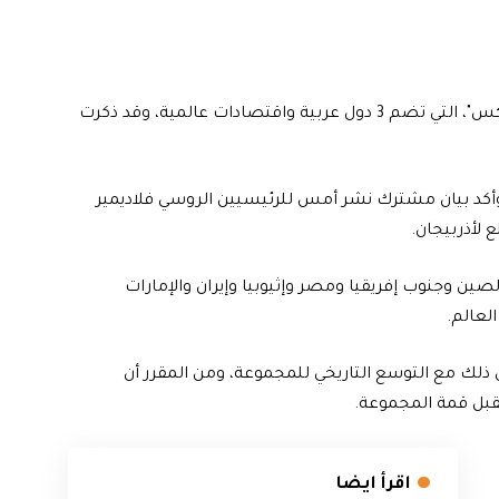
تقدمت أذربيجان بطلب رسمي للانضمام إلى مجموعة "بريكس"، التي تضم 3 دول عربية واقتصادات عالمية، وقد ذكرت
 وأكد بيان مشترك نشر أمس للرئيسيين الروسي فلاديمير
 لأذربيجان.
ين وجنوب إفريقيا ومصر وإثيوبيا وإيران والإمارات
عة "بريكس"، ويتزامن ذلك مع التوسع التاريخي للمجموعة، ومن المقرر أن
اقرأ ايضا