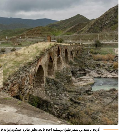
أذربيجان تستدعي سفير طهران وتسلمه احتجاجا بعد تحليق طائرة عسكرية إيرانية ق