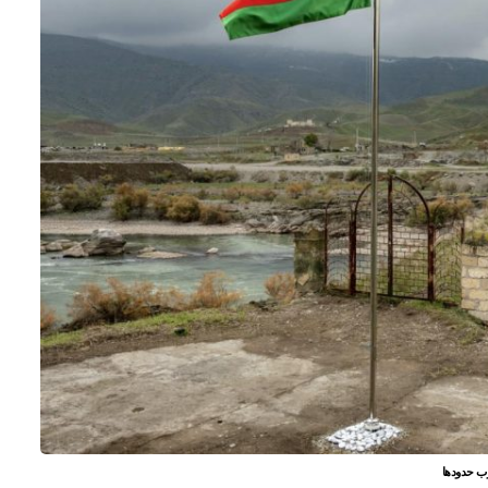
رب حدودها