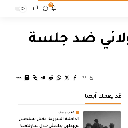
9
أأ
ولائي ضد جلسة
شارك
قد يهمك أيضا
عربي ودولي
الداخلية السورية: مقتل شخصين
مرتبطين بداعش خلال محاولتهما