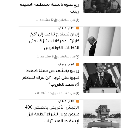
زرع عبوة ناسفة بمنطقة السيدة
زينب
قبل ساعتين
12 مشاهدات
عربي ودولي
إيران تستدرج ترامب إلى “فخ
كارتر”.. معركة استنزاف حتى
انتخابات الكونغرس
قبل ساعتين
9 مشاهدات
عربي ودولي
روبيو يكشف عن حملة ضغط
كبيرة على كوبا: “لن نترك للنظام
أي منفذ للهروب”
قبل 3 ساعات
9 مشاهدات
عربي ودولي
الجيش الأمريكي يخصص 400
مليون دولار لشراء أنظمة ليزر
لإسقاط المسيّرات