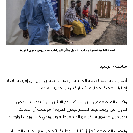
الصحة العالمية تصدر توصيات لـ 5 دول بشأن الإجراءات ضد فيروس جدري القردة
متابعة – الرشيد
أصدرت منظمة الصحة العالمية توصيات لخمس دول في إفريقيا باتخاذ
إجراءات خاصة لمحاربة انتشار فيروس جدري القردة.
وأكدت المنظمة في بيان نشرته اليوم الاثنين، أن "التوصيات تخص
الدول التي يرصد فيها انتشار لجدري القردة"، موضحة أن الحديث
يدور حول جمهورية الكونغو الديمقراطية وبوروندي كينيا ورواندا وأوغندا.
وأوصت المنظمة بتعزيز الآليات الوطنية للتعامل مع الحالات الطارئة