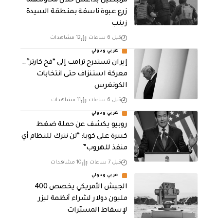
مرتبطين بداعش خلال محاولتهما
زرع عبوة ناسفة بمنطقة السيدة
زينب
قبل 6 ساعات
12 مشاهدات
عربي ودولي
إيران تستدرج ترامب إلى “فخ كارتر”..
معركة استنزاف حتى انتخابات
الكونغرس
قبل 6 ساعات
11 مشاهدات
عربي ودولي
روبيو يكشف عن حملة ضغط
كبيرة على كوبا: “لن نترك للنظام أي
منفذ للهروب”
قبل 7 ساعات
10 مشاهدات
عربي ودولي
الجيش الأمريكي يخصص 400
مليون دولار لشراء أنظمة ليزر
لإسقاط المسيّرات