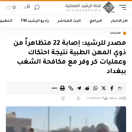
أأ
اخر الاخبار
البرامج
البث المباشر
راديو الرشيد FM
التطبي
محليات
مصدر للرشيد: إصابة 22 متظاهراً من
ذوي المهن الطبية نتيجة احتكاك
وعمليات كر وفر مع مكافحة الشغب
ببغداد
قبل سنتين
8 مشاهدات