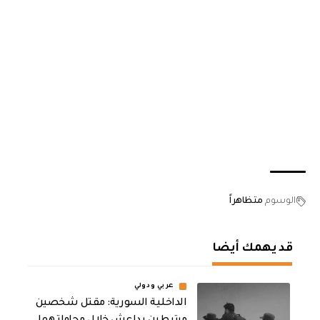
الوسوم
متظاهراً
قد يهمك أيضا
عربي ودولي
الداخلية السورية: مقتل شخصين