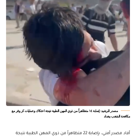
مصدر للرشيد: إصابة ١٤ متظاهراً من ذوي المهن الطبية نتيجة احتكاك وعمليات كر وفر مع
مكافحة الشغب ببغداد
أفاد مصدر أمني، بإصابة 22 متظاهراً من ذوي المهن الطبية نتيجة