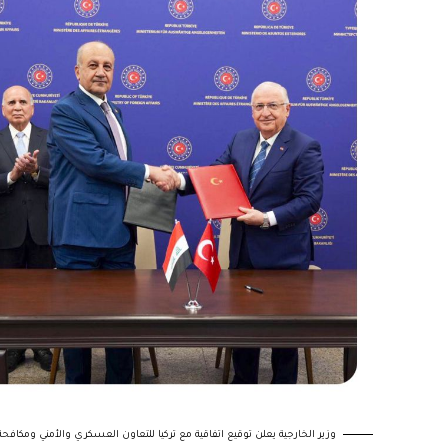
وزير الخارجية يعلن توقيع اتفاقية مع تركيا للتعاون العسكري والأمني ومكافحة