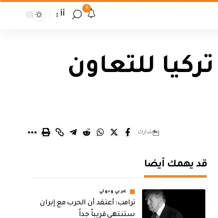
9
أأ
تركيا للتعاون
شارك
قد يهمك أيضا
عربي ودولي
‏ترامب: أعتقد أن الحرب مع إيران
ستنتهي قريباً جداً