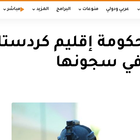
عربي ودولي
منوعات
البرامج
المزيد
مباشر
 في سجونها