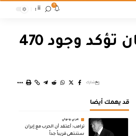
9
أأ
بينهم 11 أجنبيا.. حكومة إقليم كردستان تؤكد وجود 470
شارك
قد يهمك أيضا
عربي ودولي
‏ترامب: أعتقد أن الحرب مع إيران
ستنتهي قريباً جداً