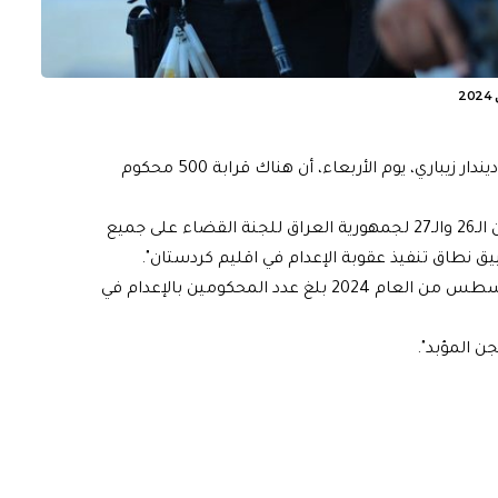
أعلن منسق التوصيات الدولية في حكومة إقليم كردستان ديندار زيباري، يوم الأربعاء، أن هناك قرابة 500 محكوم
وقال زيباري خلال مناقشة التقرير الجامع للتقريرين الدوريين الـ26 والـ27 لجمهورية العراق للجنة القضاء على جميع
يق نطاق تنفيذ عقوبة الإعدام في اقليم كردستان".
وأضاف، أنه"منذ العام 2022 ولغاية يوم 11 من شهر آب/أغسطس من العام 2024 بلغ عدد المحكومين بالإعدام في