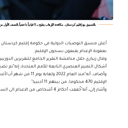
بالتنسيق مع إقليم كردستان.. مكافحة الإرهاب يطيح بـ 11 قيادياً داعشياً بالنصف الأول من 2024
بعقوبة الإعدام يقبعون بسجون الإقليم.
أشكال التمييز العنصري التابعة للأمم المتحدة، إنه"تم تضي
الإقليم 470 محكوما، من بينهم 11 أجنبيا".
وأشار إلى، أنه"خُففت أحكام 4 أشخاص من الاعدام الى السجن المؤبد".