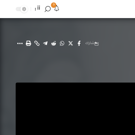
9
أأ
شارك