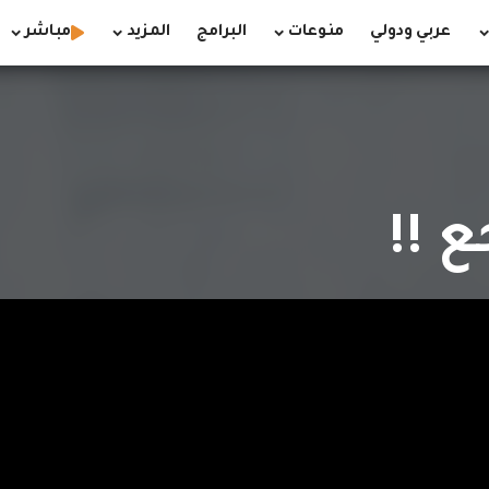
عربي ودولي
منوعات
البرامج
المزيد
مباشر
ع !!