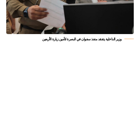
وزير الداخلية يتفقد منفذ سفوان في البصرة لتأمين زيارة الأربعين