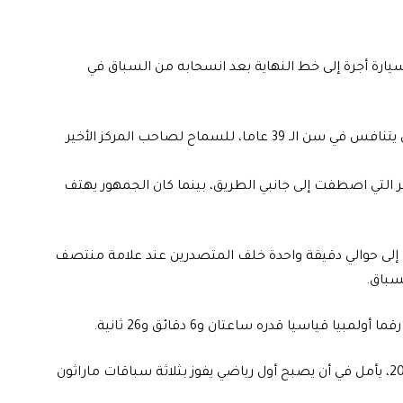
يارة أجرة إلى خط النهاية بعد انسحابه من السباق في
وتوقف الفائز بالميدالية الذهبية الأولمبية مرتين، والذي كان يتنافس في سن الـ 39 عاما، للسماح لصاحب المركز الأخير
ر التي اصطفت إلى جانبي الطريق، بينما كان الجمهور يهتف
ول 10 كيلومترات، ثم تراجع إلى حوالي دقيقة واحدة خلف المتصدرين عند علامة منتصف
ا قياسيا قدره ساعتان و6 دقائق و26 ثانية.
وكان كيبتشوغي، حامل الرقم القياسي بين عامي 2018 و2023، يأمل في أن يصبح أول رياضي يفوز بثلاثة سباقات ماراثون