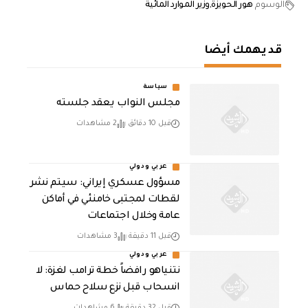
الوسوم
هور الحويزة
وزير الموارد المائية
قد يهمك أيضا
سياسة
مجلس النواب يعقد جلسته
قبل 10 دقائق
2 مشاهدات
عربي ودولي
مسؤول عسكري إيراني: سيتم نشر
لقطات لمجتبى خامنئي في أماكن
عامة وخلال اجتماعات
قبل 11 دقيقة
3 مشاهدات
عربي ودولي
نتنياهو رافضاً خطة ترامب لغزة: لا
انسحاب قبل نزع سلاح حماس