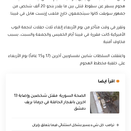
هجوم يسفر عن سقوط قتلى بين ما يقدر بنحو 20 ألف شخص من
جمهور سويفت كانوا سيتجمعون خارج ملعب إرنست هابل في فيينا.
وتقرر في وقت متأخر من يوم الأربعاء إلغاء ثلاث حفلات لنجمة البوب
الأميركية كانت مقررة في فيينا أيام الخميس والجمعة والسبت، بسبب
مخاوف أمنية.
واعتقلت السلطات شابين نمساويين آخرين (17 و15 عاماً) يوم الأربعاء
على خلفية مخطط الهجوم.
اقرأ ايضا
الصحة السورية: مقتل شخصين وإصابة 13
اخرين بانفجار الحافلة في جرمانا بريف
دمشق
ترامب: كل شيء يسير بشكل استثنائي فيما يتعلق بإيران