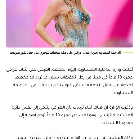
الداخلية النمساوية تعلن اعتقال عراقي على صلة بمخطط للهجوم على حفل تيلور سويفت
أعلنت وزارة الداخلية النمساوية، اليوم الجمعة، القبض على شاب عراقي
عمره 18 عاماً في فيينا في إطار تحقيقات بشأن ما تردد أنه مخطط
لهجوم على حفل لنجمة موسيقى البوب تيلور سويفت في العاصمة
النمساوية.
وذكرت الوزارة أن هناك أنباء ترددت بأن العراقي ينتمي إلى نفس دائرة
المشتبه به الرئيسي وهو نمساوي عمره 19 عاماً ترجع أصوله إلى
مقدونيا الشمالية.
وكان المشتبه به، الذي يدين بالولاء لتنظيم داعش، يخطط لتنفيذ