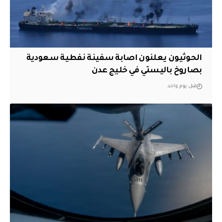
الحوثيون يعلنون اصابة سفينة نفطية سعودية
بصاروخ باليستي في خليج عدن
قبل يوم واحد