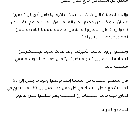
ممكن من الأشخاص خارج مكان الحفل”.
وإلغاء الحفلات التي كانت قد بيعت تذاكرها بالكامل أدى إلى “تدمير”
عشاق سويفت من جميع أنحاء العالم. أنفق العديد منهم آلاف اليورو
(الدولارات) على السفر والإقامة في عاصمة النمسا الباهظة الثمن
لحضور عروض “إيراس تور”.
وتعشق أوروبا النجمة الأميركية، وقد عدلت مدينة غيلسنكيرشن
الألمانية اسمها إلى “سويفتيكيرشن” قبل حفلاتها الموسيقية في
منتصف يوليو.
قال منظمو الحفلات في النمسا إنهم توقعوا وجود ما يصل إلى 65
ألف مشجع داخل الاستاد في كل حفل وما يصل إلى 30 ألف متفرج في
الخارج حيث قالت السلطات إن المشتبه بهم خططوا لشن هجوم.
المصدر: العربية