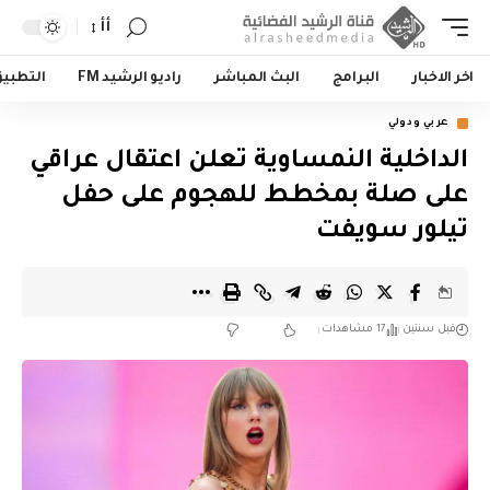
أأ
اخر الاخبار
البرامج
البث المباشر
راديو الرشيد FM
التطبي
عربي ودولي
الداخلية النمساوية تعلن اعتقال عراقي
على صلة بمخطط للهجوم على حفل
تيلور سويفت
قبل سنتين
17 مشاهدات