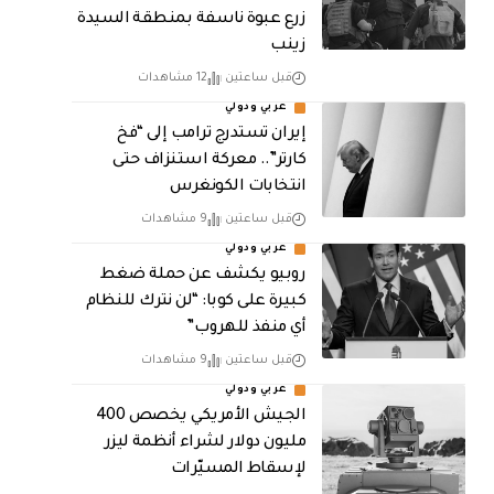
زرع عبوة ناسفة بمنطقة السيدة
زينب
قبل ساعتين
12 مشاهدات
عربي ودولي
إيران تستدرج ترامب إلى “فخ
كارتر”.. معركة استنزاف حتى
انتخابات الكونغرس
قبل ساعتين
9 مشاهدات
عربي ودولي
روبيو يكشف عن حملة ضغط
كبيرة على كوبا: “لن نترك للنظام
أي منفذ للهروب”
قبل ساعتين
9 مشاهدات
عربي ودولي
الجيش الأمريكي يخصص 400
مليون دولار لشراء أنظمة ليزر
لإسقاط المسيّرات