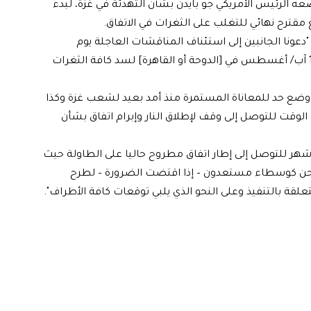
ه الرئيس الأمريكي جو بايدن بشأن التهدئة في غزة، لبدء
مقترح نهائي للتغلب على الثغرات في الاتفاق.
عونا الجانبين إلى استئناف المناقشات العاجلة يوم
الأربعاء الموافق 14 آب/ أغسطس أو الخميس الموافق 15 آب/ أغسطس في [الدوحة أو القاهرة] لسد كافة الثغرات
ة وضع حد للمعاناة المستمرة منذ أمد بعيد لشعب غزة وكذا
 الوقت للتوصل إلى وقف لإطلاق النار وإبرام اتفاق بشأن
أشهر للتوصل إلى إطار اتفاق مطروح حاليا على الطاولة حيث
ونحن كوسطاء مستعدون – إذا اقتضت الضرورة – لطرح
علقة بالتنفيذ وعلى النحو الذي يلبي توقعات كافة الأطراف".