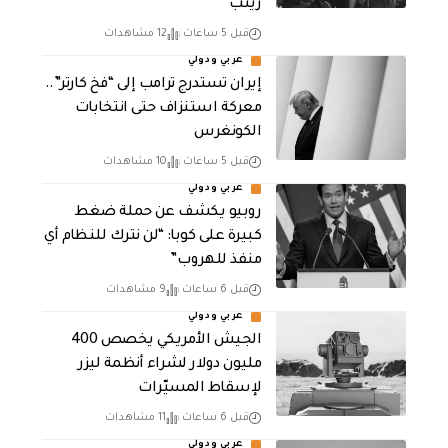
زينب
قبل 5 ساعات
12 مشاهدات
عربي ودولي
إيران تستدرج ترامب إلى “فخ كارتر”..
معركة استنزاف حتى انتخابات
الكونغرس
قبل 5 ساعات
10 مشاهدات
عربي ودولي
روبيو يكشف عن حملة ضغط
كبيرة على كوبا: “لن نترك للنظام أي
منفذ للهروب”
قبل 6 ساعات
9 مشاهدات
عربي ودولي
الجيش الأمريكي يخصص 400
مليون دولار لشراء أنظمة ليزر
لإسقاط المسيّرات
قبل 6 ساعات
11 مشاهدات
عربي ودولي