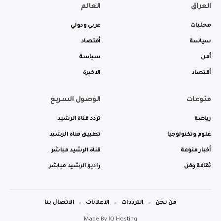
العراق
العالم
محليات
عربي ودولي
سياسة
أقتصاد
أمن
سياسة
أقتصاد
الاخيرة
منوعات
الوصول السريع
رياضة
تردد قناة الرشيد
علوم وتكنولوجيا
تطبيق قناة الرشيد
أخبار منوعة
قناة الرشيد مباشر
ثقافة وفن
راديو الرشيد مباشر
من نحن
الترددات
الاعلانات
الاتصال بنا
Made By
IQ Hosting