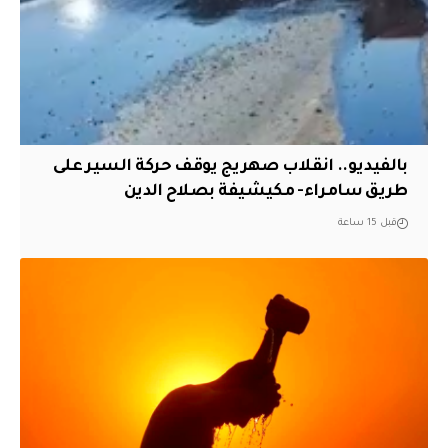
بالفيديو.. انقلاب صهريج يوقف حركة السير على
طريق سامراء- مكيشيفة بصلاح الدين
قبل 15 ساعة