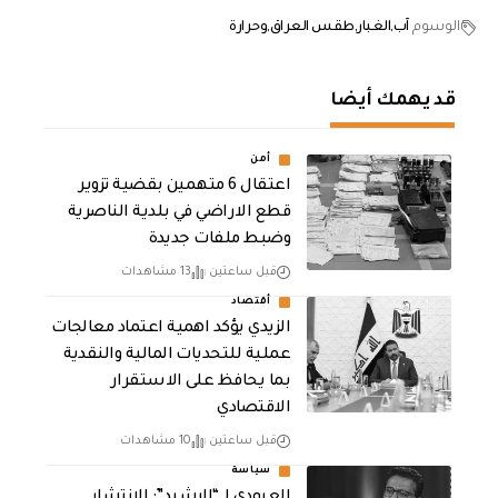
الوسوم
آب
الغبار
طقس العراق
وحرارة
قد يهمك أيضا
أمن
اعتقال 6 متهمين بقضية تزوير
قطع الاراضي في بلدية الناصرية
وضبط ملفات جديدة
قبل ساعتين
13 مشاهدات
أقتصاد
الزيدي يؤكد اهمية اعتماد معالجات
عملية للتحديات المالية والنقدية
بما يحافظ على الاستقرار
الاقتصادي
قبل ساعتين
10 مشاهدات
سياسة
العبودي لـ “الرشيد”: الانتشار