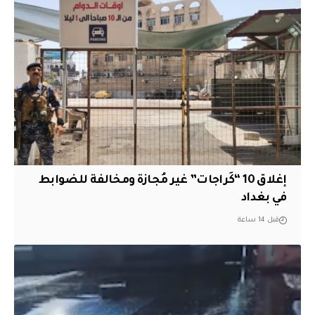
إغلاق 10 “كَراجات” غير مُجازة ومخالفة للضوابط
في بغداد
قبل 14 ساعة