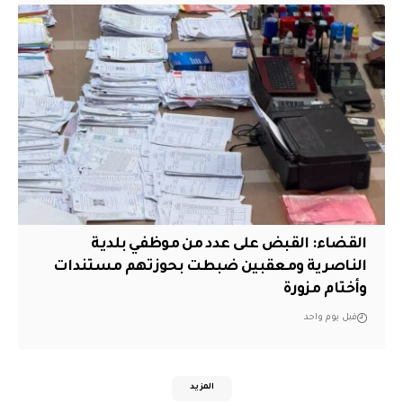
القضاء: القبض على عدد من موظفي بلدية
الناصرية ومعقبين ضبطت بحوزتهم مستندات
وأختام مزورة
قبل يوم واحد
المزيد