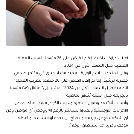
أعلنت وزارة الداخلية، إلقاء القبض على 26 متهما بتهريب العملة
الصعبة خلال النصف الأول من 2024.
وقال المتحدث باسم الوزارة العميد مقداد ميري في مؤتمر صحفي
حضرته الرشيد، إنه”تم إلقاء القبض على 26 متهما بتهريب العملة
الصعبة خلال النصف الأول من 2024″، مشيرا إلى”اعتقال ٤٠٧٦ متهما
بالجريمة خلال الستة أشهر الماضية”.
وأضاف، أنه”بعد وصول الاجهزة وتدريب الكوادر فقط، هناك بعض
الاجراءات اللوجستية وبعدها سنباشر بالرقم ٩١١ وبإمكان أي مواطن ومن
اي شبكة يبلغ عن جريمة او يحتاج الى نجدة او مساعدة او اعطاء
موقف وقريبا جدا سينطلق الرقم”.