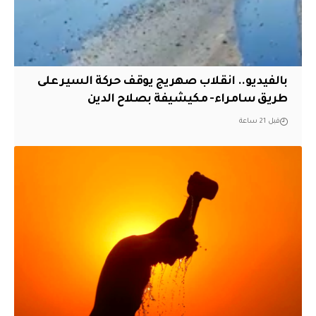
بالفيديو.. انقلاب صهريج يوقف حركة السير على
طريق سامراء- مكيشيفة بصلاح الدين
قبل 21 ساعة