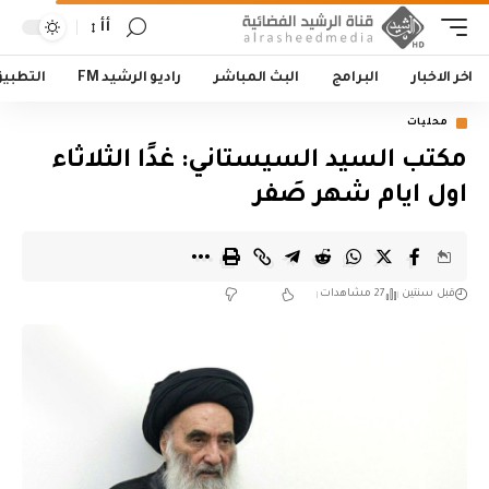
أأ
اخر الاخبار
البرامج
البث المباشر
راديو الرشيد FM
التطبي
محليات
مكتب السيد السيستاني: غدًا الثلاثاء
اول ايام شهر صَفر
قبل سنتين
27 مشاهدات