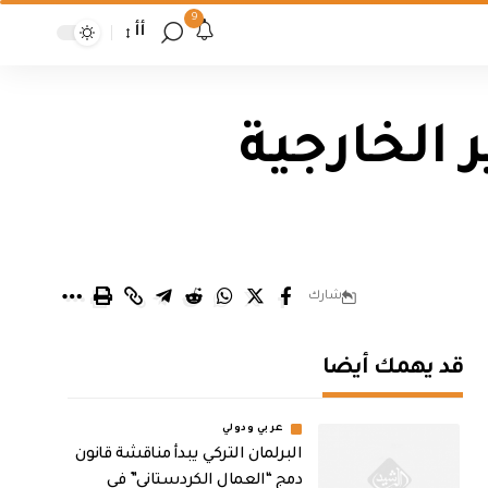
9
أأ
ر الخارجية
شارك
قد يهمك أيضا
عربي ودولي
البرلمان التركي يبدأ مناقشة قانون
دمج “العمال الكردستاني” في