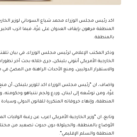
اكد رئيس مجلس الوزراء محمد شياع السوداني لوزير الخارجية
المنطقة مرهون بإيقاف العدوان على غزّة، فيما اترب الاخير 
بالمنطقة.
وذكر المكتب الإعلامي لرئيس مجلس الوزراء، في بيان تلقته “ا
الخارجية الأمريكي أنتوني بلينكن، جرى خلاله بحث آخر تطورا
والاستقرار الدوليين، ومنع الأحداث الراهنة من المضيّ في
واضاف، ان “رئيس مجلس الوزراء اكد للوزير بلينكن، أن م
غزّة، ومن توسّعه إلى لبنان، وردع ولجم نتنياهو وحكومته،
المنطقة، وإنهاء خروقاته المتكررة للقانون الدولي وسيادة
وتابع، ان “وزير الخارجية الأمريكي اعرب عن رغبة الولايات الم
الأوضاع بالمنطقة، والحيلولة دون حدوث تصعيد من مختلف 
المنطقة والسلم الإقليمي”.