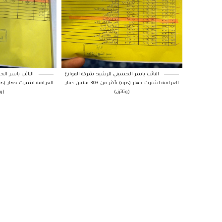
النائب ياسر الحسيني للرشيد: شركة الموانئ
النائب ياسر الح
العراقية اشترت جهاز (ups) بأكثر من 303 ملايين دينار
(وثائق)
(و