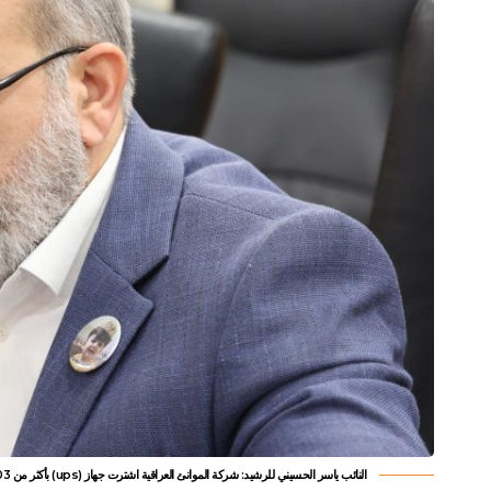
النائب ياسر الحسيني للرشيد: شركة الموانئ العراقية اشترت جهاز (ups) بأكثر من 303 ملايين دينار (وثائق)