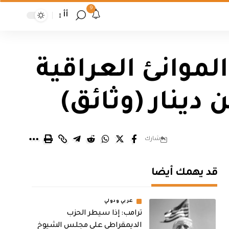
9
أأ
لموانئ العراقية
شارك
قد يهمك أيضا
عربي ودولي
ترامب: إذا سيطر الحزب
الديمقراطي على مجلس الشيوخ