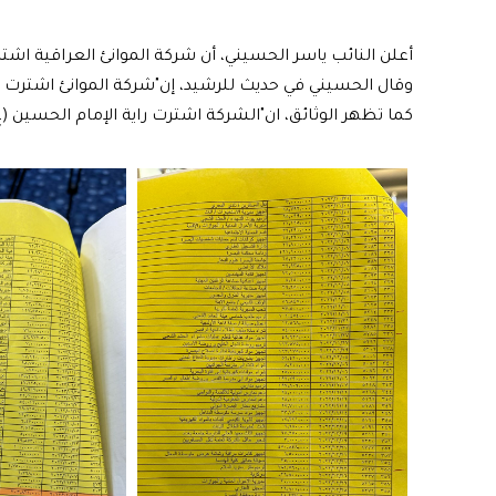
أعلن النائب ياسر الحسيني، أن شركة الموانئ العراقية اشترت جهاز (ups) بأكثر من 303 
وقال الحسيني في حديث للرشيد، إن"شركة الموانئ اشترت جهاز (ups) بأكثر من 303 ملايين
كما تظهر الوثائق، ان"الشركة اشترت راية الإمام الحسين (ع) بأكثر من 93 