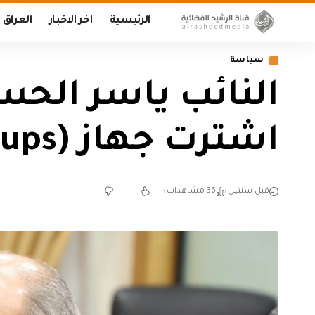
الرئيسية
اخر الاخبار
العراق
سياسة
النائب ياسر الحس
اشترت جهاز (ups) بأكثر من 303 ملايين دينار (وثائق)
قبل سنتين
36 مشاهدات