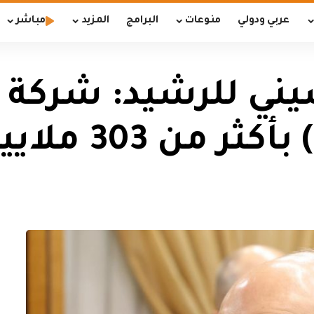
عربي ودولي
منوعات
البرامج
المزيد
مباشر
يني للرشيد: شركة ا