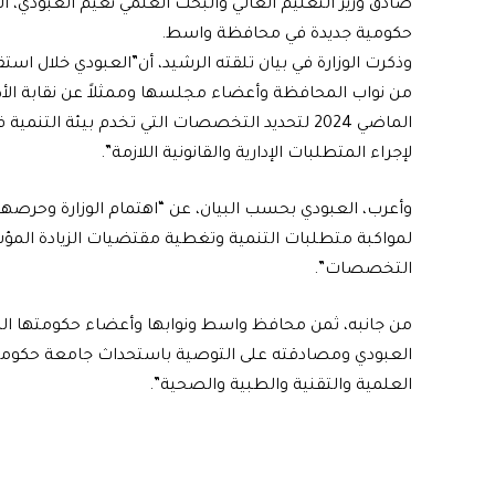
صادق وزير التعليم العالي والبحث العلمي نعيم العبودي، ا
حكومية جديدة في محافظة واسط.
وذكرت الوزارة في بيان تلقته الرشيد، أن”العبودي خلال اس
من نواب المحافظة وأعضاء مجلسها وممثلاً عن نقابة الأ
الماضي 2024 لتحديد التخصصات التي تخدم بيئة ا
لإجراء المتطلبات الإدارية والقانونية اللازمة”.
وأعرب، العبودي بحسب البيان، عن “اهتمام الوزارة وحرصه
لمواكبة متطلبات التنمية وتغطية مقتضيات الزيادة المؤ
التخصصات”.
من جانبه، ثمن محافظ واسط ونوابها وأعضاء حكومتها المحل
العبودي ومصادقته على التوصية باستحداث جامعة حكومية
العلمية والتقنية والطبية والصحية”.