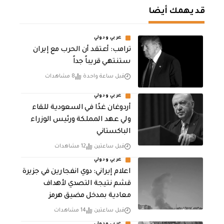
قد يهمك أيضا
عربي ودولي
‏ترامب: أعتقد أن الحرب مع إيران
ستنتهي قريباً جداً
قبل ساعة واحدة
8 مشاهدات
عربي ودولي
أردوغان غدًا في السعودية للقاء
ولي عهد المملكة ورئيس الوزراء
الباكستاني
قبل ساعتين
12 مشاهدات
عربي ودولي
اعلام إيراني: دوي انفجارين في جزيرة
قشم نتيجة التصدي لأهداف
معادية بمدخل مضيق هرمز
قبل ساعتين
14 مشاهدات