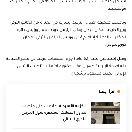
مشعل منصب رئيس المكتب السياسي للحركة في الخارج ويعتبر أحد
مؤسسيها.
وبحسب صحيفة "صباح" التركية، يشارك في الجنازة من الجانب التركي
وزير الخارجية هاكان فيدان ونائب الرئيس جودت يلماز ورئيس دائرة
المخابرات الوطنية إبراهيم قالن ورئيس البرلمان التركي نعمان
كورتولموش.
وقتل إسماعيل هنية (62 عاما) جراء استهداف غرفته في قصر الضيافة
بالعاصمة الإيرانية طهران عقب حضوره احتفالات تنصيب الرئيس
الإيراني الجديد مسعود بزشكيان.
اقرأ ايضا
الخزانة الأميركية: عقوبات على منصات
لتداول العملات المشفرة تمول الحرس
الثوري الإيراني