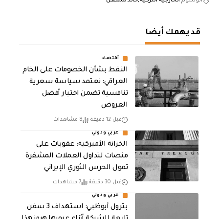
الوسوم
الخارجية التركية
خالد مشعل
قد يهمك أيضا
أقتصاد
النفط بشأن الخصومات على الخام
العراقي: نعتمد سياسة سعرية
تنافسية تضمن اختيار أفضل
العروض
قبل 12 دقيقة
8 مشاهدات
عربي ودولي
الخزانة الأميركية: عقوبات على
منصات لتداول العملات المشفرة
تمول الحرس الثوري الإيراني
قبل 30 دقيقة
7 مشاهدات
عربي ودولي
بترول أبوظبي: استهداف 3 سفن
تابعة للشركة أثناء عبورها هرمز هذا