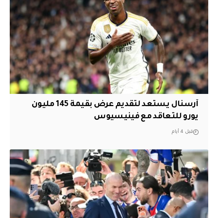
آرسنال يستعد لتقديم عرض بقيمة 145 مليون
يورو للتعاقد مع فينيسيوس
قبل 4 أيام