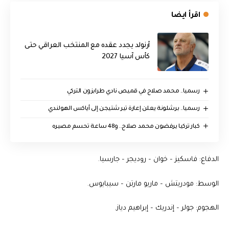
اقرأ ايضا
أرنولد يجدد عقده مع المنتخب العراقي حتى
كأس آسيا 2027
رسميا.. محمد صلاح في قميص نادي طرابزون التركي
رسميا.. برشلونة يعلن إعارة تير شتيجن إلى أياكس الهولندي
كبار تركيا يرفضون محمد صلاح.. و48 ساعة تحسم مصيره
الدفاع: فاسكيز – خوان – روديجر – جارسيا.
الوسط: مودريتش – ماريو مارتن – سيبايوس.
الهجوم: جولر – إندريك – إبراهيم دياز.