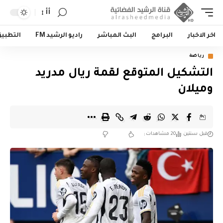
أأ
اخر الاخبار
البرامج
البث المباشر
راديو الرشيد FM
التطبي
رياضة
التشكيل المتوقع لقمة ريال مدريد
وميلان
قبل سنتين
20 مشاهدات