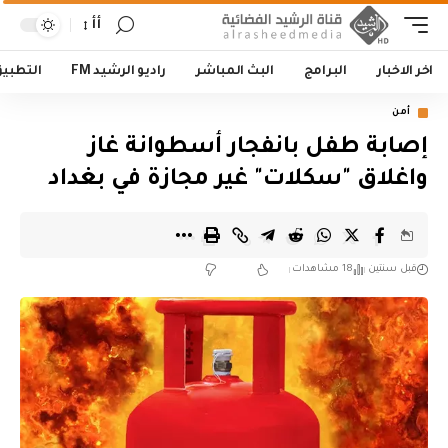
أأ
اخر الاخبار
البرامج
البث المباشر
راديو الرشيد FM
التطبي
أمن
إصابة طفل بانفجار أسطوانة غاز
واغلاق "سكلات" غير مجازة في بغداد
قبل سنتين
18 مشاهدات