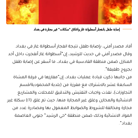
إصابة طفل بانفجار أسطوانة غاز واغلاق "سكلات" غير مجازة في بغداد
أفاد مصدر أمني، بإصابة طفل نتيجة انفجار أسطوانة غاز في بغداد.
وقال مصدر أمني في حديث للرشيد، إن”أسطوانة غاز أنفجرت داخل أحد
المنازل ضمن منطقة القادسية في بغداد، ما أسفر عن إصابة طفل
بجروح طفيفة”.
من جانبها ذكرت قيادة عمليات بغداد، إن”مفارزها في فرقة المشاة
السابعة عشر بالاشتراك مع مفرزة من (بلدية المحمودية/قسم
التجاوزات)، نفذت واجبات التفتيش والتدقيق للمحلات والمشاريع
الانشائية والمخازن وغلق غير المجازة منها، حيث تم غلق (١٦) سكلة غير
مجازة ومخالفة للشروط والضوابط المعمول بها ومصادرة عدد من
المواد الانشائية وذلك ضمن منطقة “حي الرشيد” جنوبي العاصمة
بغداد”.