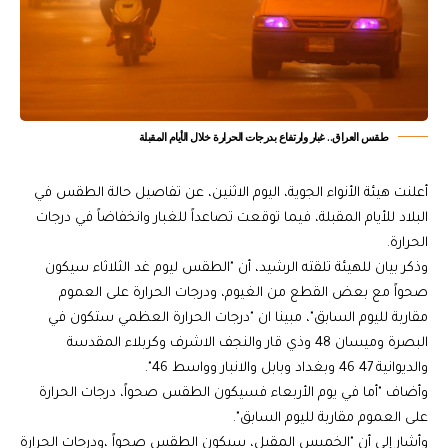
طقس العراق.. غبار وارتفاع بدرجات الحرارة خلال الأيام المقبلة
أعلنت هيئة الأنواء الجوية، اليوم الاثنين، عن تفاصيل حالة الطقس في
البلاد للأيام المقبلة، فيما توقعت تصاعداً للغبار وانخفاضاً في درجات
الحرارة.
وذكر بيان للهيئة تلقته الرشيد، أن "الطقس ليوم غد الثلاثاء سيكون
صحواً مع بعض القطع من الغيوم، ودرجات الحرارة على العموم
مقاربة لليوم السابق"، مبينا ان "درجات الحرارة العظمي ستكون في
البصرة وميسان 48 وذي قار والنجف الاشرف وكربلاء المقدسة
والديوانية 47 46 وبغداد وبابل والانبار وواسط 46".
وأضاف "أما في يوم الأربعاء فسيكون الطقس صحواً، درجات الحرارة
على العموم مقاربة لليوم السابق".
وأشار إلى أن "الخميس المقبل، سيكون الطقس صحواً ،ودرجات الحرارة