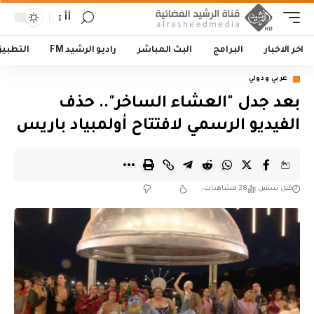
أأ
اخر الاخبار
البرامج
البث المباشر
راديو الرشيد FM
التطبي
عربي ودولي
بعد جدل "العشاء الساخر".. حذف
الفيديو الرسمي لافتتاح أولمبياد باريس
قبل سنتين
28 مشاهدات