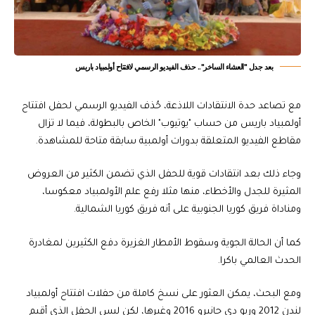
بعد جدل "العشاء الساخر".. حذف الفيديو الرسمي لافتتاح أولمبياد باريس
مع تصاعد حدة الانتقادات اللاذعة، حُذف الفيديو الرسمي لحفل افتتاح
أولمبياد باريس من حساب "يوتيوب" الخاص بالبطولة، فيما لا تزال
مقاطع الفيديو المتعلقة بدورات أولمبية سابقة متاحة للمشاهدة.
وجاء ذلك بعد انتقادات قوية للحفل الذي تضمن الكثير من العروض
المثيرة للجدل والأخطاء، منها مثلا رفع علم الأولمبياد معكوسا،
ومناداة فريق كوريا الجنوبية على أنه فريق كوريا الشمالية.
كما أن الحالة الجوية وسقوط الأمطار الغزيرة دفع الكثيرين لمغادرة
الحدث العالمي باكرا.
ومع البحث، يمكن العثور على نسخ كاملة من حفلات افتتاح أولمبياد
لندن 2012 وريو دي جانيرو 2016 وغيرها، لكن ليس الحفل الذي أقيم