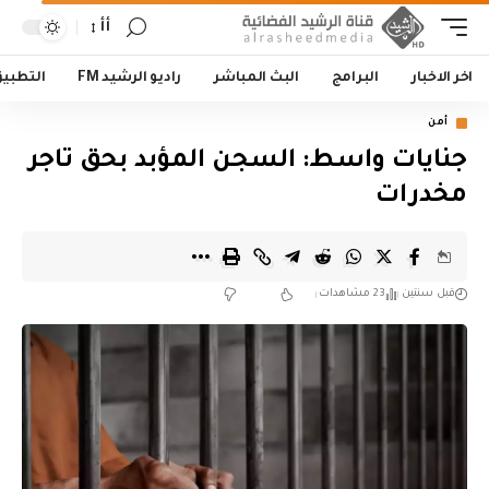
أأ
اخر الاخبار
البرامج
البث المباشر
راديو الرشيد FM
التطبي
أمن
جنايات واسط: السجن المؤبد بحق تاجر
مخدرات
قبل سنتين
23 مشاهدات