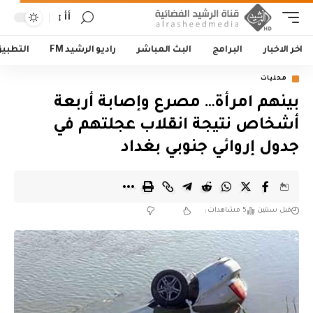
أأ
اخر الاخبار
البرامج
البث المباشر
راديو الرشيد FM
التطبي
محليات
بينهم امرأة… مصرع وإصابة أربعة
أشخاص نتيجة انقلاب عجلتهم في
جدول إروائي جنوبي بغداد
قبل سنتين
5 مشاهدات