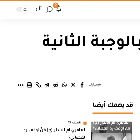
9
أأ
وجبة الثانية
شارك
قد يهمك أيضا
الملف 13
العامري ام الانذار (ج) مَنْ اوقف رد
الفصائل؟