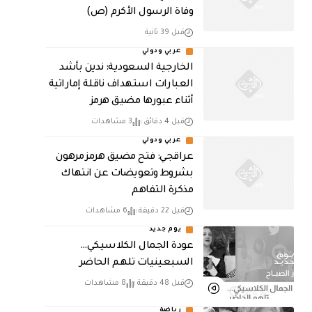
وفاة الرسول الأكرم (ص)
قبل 39 ثانية
عربي ودولي
‏الخارجية السعودية: ندين بأشد
العبارات استهداف ناقلة إماراتية
أثناء عبورها مضيق هرمز
قبل 4 دقائق
3 مشاهدات
عربي ودولي
عراقجي: فتح مضيق هرمز مرهون
بشروط وتعويضات عن انتهاك
مذكرة التفاهم
قبل 22 دقيقة
6 مشاهدات
يوم جديد
عودة الجمال الكلاسيكي…
السبعينيات تلهم الحاضر
قبل 48 دقيقة
8 مشاهدات
رياضة