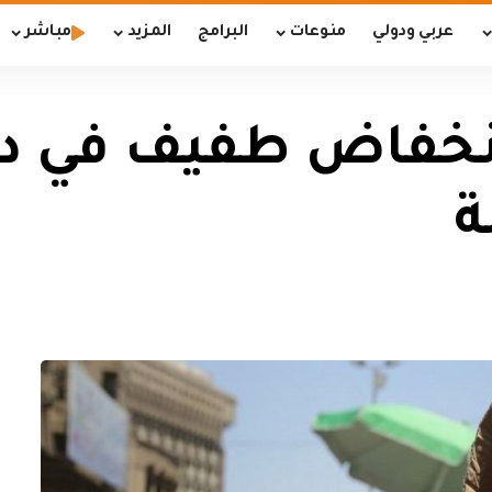
عربي ودولي
منوعات
البرامج
المزيد
مباشر
نخفاض طفيف في درج
ة