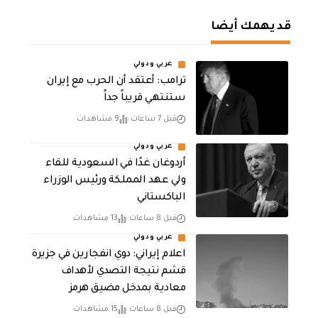
قد يهمك أيضا
عربي ودولي
‏ترامب: أعتقد أن الحرب مع إيران
ستنتهي قريباً جداً
قبل 7 ساعات
9 مشاهدات
عربي ودولي
أردوغان غدًا في السعودية للقاء
ولي عهد المملكة ورئيس الوزراء
الباكستاني
قبل 8 ساعات
13 مشاهدات
عربي ودولي
اعلام إيراني: دوي انفجارين في جزيرة
قشم نتيجة التصدي لأهداف
معادية بمدخل مضيق هرمز
قبل 8 ساعات
15 مشاهدات