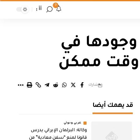
9
أأ
 وجودها في
 وقت ممكن
شارك
قد يهمك أيضا
عربي ودولي
وكالة: البرلمان الإيراني يدرس
قانونا لمنع “سفن معادية” من