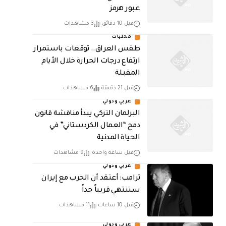
عبور هرمز
قبل 10 دقائق
3 مشاهدات
محليات
طقس العراق.. توقعات باستمرار
ارتفاع درجات الحرارة خلال الأيام
المقبلة
قبل 21 دقيقة
6 مشاهدات
عربي ودولي
البرلمان التركي يبدأ مناقشة قانون
دمج “العمال الكردستاني” في
الحياة المدنية
قبل ساعة واحدة
9 مشاهدات
عربي ودولي
‏ترامب: أعتقد أن الحرب مع إيران
ستنتهي قريباً جداً
قبل 10 ساعات
11 مشاهدات
عربي ودولي