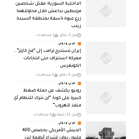
الداخلية السورية: مقتل شخصين
مرتبطين بداعش خلال محاولتهما
زرع عبوة ناسفة بمنطقة السيدة
زينب
قبل 3 دقائق
3 مشاهدات
عربي ودولي
إيران تستدرج ترامب إلى “فخ كارتر”..
معركة استنزاف حتى انتخابات
الكونغرس
قبل 9 دقائق
5 مشاهدات
عربي ودولي
روبيو يكشف عن حملة ضغط
كبيرة على كوبا: “لن نترك للنظام أي
منفذ للهروب”
قبل 52 دقيقة
8 مشاهدات
عربي ودولي
الجيش الأمريكي يخصص 400
مليون دولار لشراء أنظمة ليزر