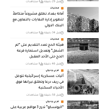
قبل 29 دقيقة
6 مشاهدات
محليات
أمانة بغداد تطلق مشروعاً متكاملاً
لتطوير إدارة النفايات بالتعاون مع
البنك الدولي
قبل 34 دقيقة
8 مشاهدات
محليات
هيئة الحج تمدد التقديم على “لم
الشمل” وتعديل استمارة قرعة
الحج حتى الأحد المقبل
قبل 46 دقيقة
9 مشاهدات
عربي ودولي
آليات عسكرية إسرائيلية تتوغل
في ريف درعا وتطلق نيرانها فوق
الأحياء السكنية
قبل 58 دقيقة
7 مشاهدات
عربي ودولي
“اليونسكو” تدرج 3 مواقع عربية على