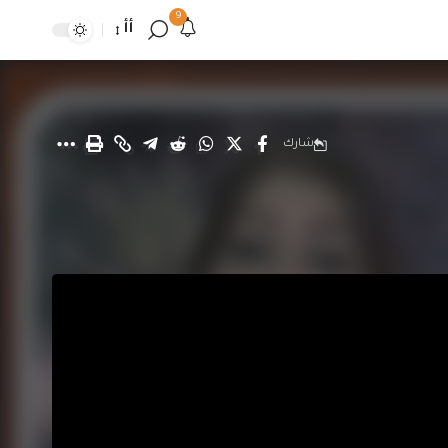
9
أأ
شارك