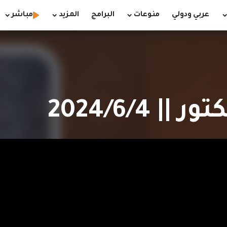
عربي ودولي
منوعات
البرامج
المزيد
مباشر
 2024/6/4