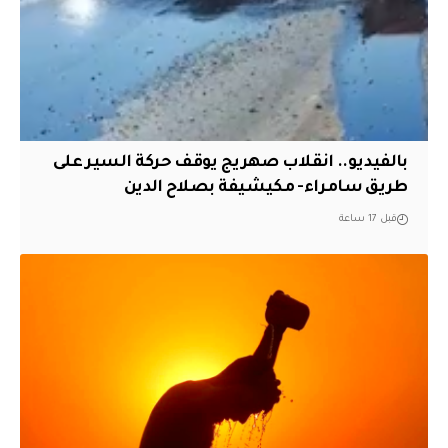
بالفيديو.. انقلاب صهريج يوقف حركة السير على
طريق سامراء- مكيشيفة بصلاح الدين
قبل 17 ساعة