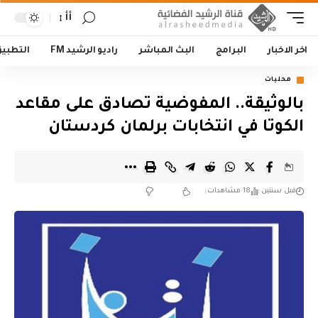
أأ
اخر الاخبار
البرامج
البث المباشر
راديو الرشيد FM
التطبي
محليات
بالوثيقة.. المفوضية تصادق على مقاعد
الكوتا في انتخابات برلمان كردستان
قبل سنتين
18 مشاهدات