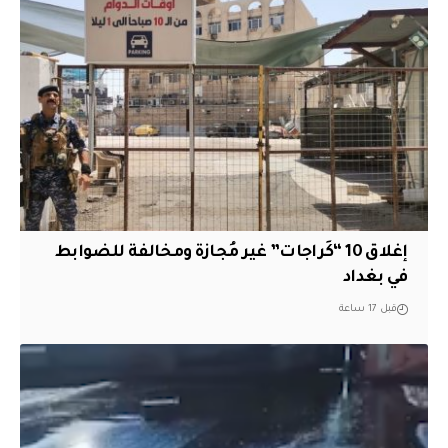
إغلاق 10 “كَراجات” غير مُجازة ومخالفة للضوابط
في بغداد
قبل 17 ساعة