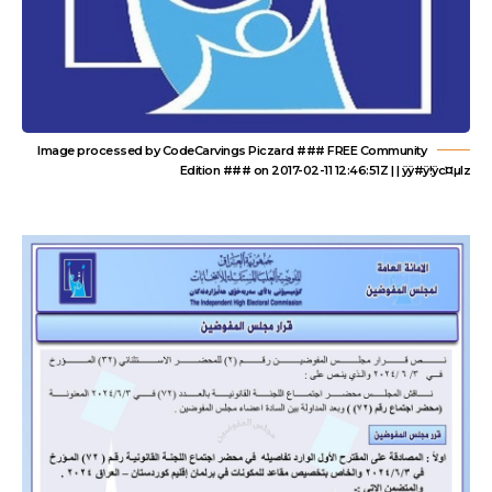
Image processed by CodeCarvings Piczard ### FREE Community
Edition ### on 2017-02-11 12:46:51Z | | ÿÿ#ÿ!ÿc¤µlz