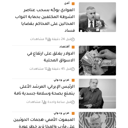
أمن
العوادي يوجّه بسحب عناصر
الشرطة المكلفين بحماية النواب
المحالين على المحاكم بقضايا
فساد
قبل 24 دقيقة
11 مشاهدات
أقتصاد
الدولار يغلق على ارتفاع في
الاسواق المحلية
قبل 45 دقيقة
12 مشاهدات
عربي ودولي
الرئيس الإيراني: المرشد الأعلى
يتمتع بصحة وسلامة جسدية تامة
قبل ساعة واحدة
7 مشاهدات
عربي ودولي
المبعوث الأممي: هجمات الحوثيين
على مأرب والمخا تزيد خطر عودة