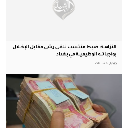
النزاهــة: ضبط منتسب تلقــى رشى مقابل الإخــلال
بواجباتــه الوظيفيــة في بغداد
قبل 6 ساعات