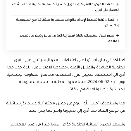
القيادة المركزية الامريكية: تحويل مسار 53 سفينة تجارية منذ استئناف
الحصار على ايران
فيدان: تركيا تخطط لإجراء مناورات عسكرية مشتركة مع السعودية
وباكستان
مصر تدين استهداف ناقلة نفط إماراتية في هرمز وتحذر من تهديد
الملاحة
‎كما أكد في بيان آخر: "ردا ‏على ‏اعتداءات العدو الإسرائيلي على القرى
الجنوبية الصامدة والمنازل الآمنة وخصوصا ‏الاعتداء على بلدة حولا مما
أدى الى استشهاد مدنيين عزل، استهدف مجاهدو المقاومة ‏الإسلامية
يوم الأحد 02-06-2024، مستعمرة المطلة بالأسلحة الصاروخية
المباشرة ‏وأصابوا أهدافهم بدقة". ‏
‎هذا واستهدف "حزب الله" اليوم في كمين محكم آلية عسكرية إسرائيلية
في موقع العباد مما أدى إلى تدميرها واحتراقها بمن فيها.
‎وتشهد الحدود اللبنانية الجنوبية مؤخرا ازديادا كبيرا في عدد العمليات،