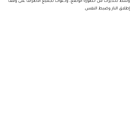
وسط تحذيرات من خطورة الوضع، ودعوات لجميع الأطراف على وقف
إطلاق النار وضبط النفس.